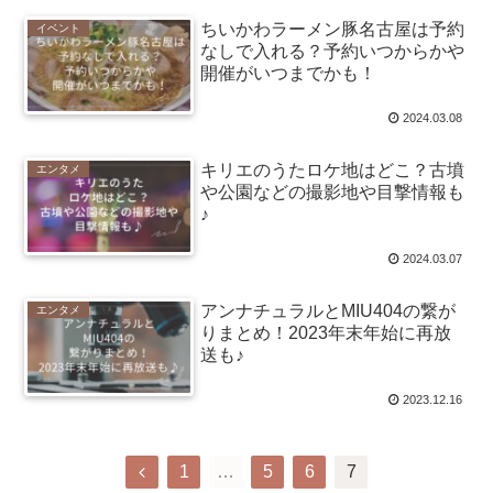
ちいかわラーメン豚名古屋は予約
イベント
なしで入れる？予約いつからかや
開催がいつまでかも！
2024.03.08
キリエのうたロケ地はどこ？古墳
エンタメ
や公園などの撮影地や目撃情報も
♪
2024.03.07
アンナチュラルとMIU404の繋が
エンタメ
りまとめ！2023年末年始に再放
送も♪
2023.12.16
1
…
5
6
7