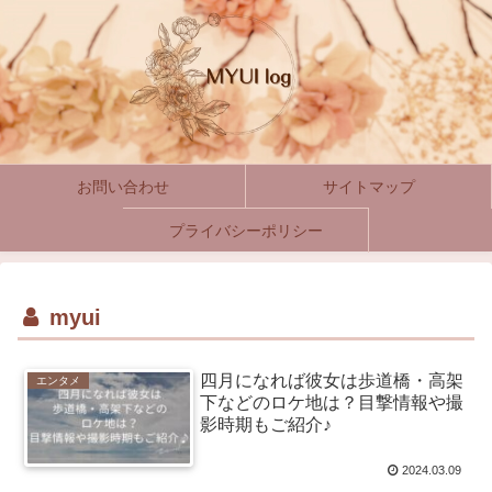
お問い合わせ
サイトマップ
プライバシーポリシー
myui
四月になれば彼女は歩道橋・高架
エンタメ
下などのロケ地は？目撃情報や撮
影時期もご紹介♪
2024.03.09