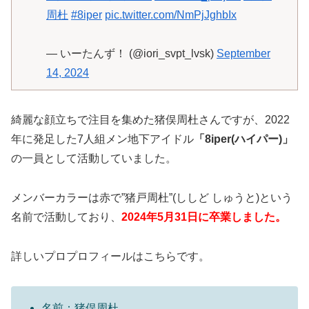
周杜
#8iper
pic.twitter.com/NmPjJghbIx
— いーたんず！ (@iori_svpt_lvsk)
September
14, 2024
綺麗な顔立ちで注目を集めた猪俣周杜さんですが、2022
年に発足した7人組メン地下アイドル
「8iper(ハイパー)」
の一員として活動していました。
メンバーカラーは赤で”猪戸周杜”(ししど しゅうと)という
名前で活動しており、
2024年5月31日に卒業しました。
詳しいプロプロフィールはこちらです。
名前：猪俣周杜