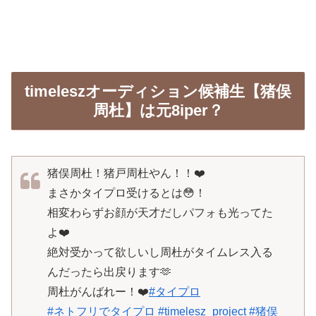
timeleszオーディション候補生【猪俣
周杜】は元8iper？
猪俣周杜！猪戸周杜やん！！❤️
まさかタイプロ受けるとは😳！
相変わらずお顔が天才だしパフォも光ってた
よ❤️
絶対受かって欲しいし周杜がタイムレス入る
んだったら出戻ります🫶
周杜がんばれー！❤️
#タイプロ
#ネトフリでタイプロ
#timelesz_project
#猪俣