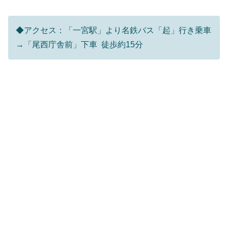
◆アクセス：「一宮駅」より名鉄バス「起」行き乗車
→「尾西庁舎前」下車 徒歩約15分