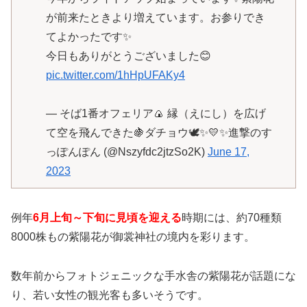
が前来たときより増えています。お参りでき
てよかったです✨
今日もありがとうございました😊
pic.twitter.com/1hHpUFAKy4
— そば1番オフェリア🍙 縁（えにし）を広げ
て空を飛んできた🍇ダチョウ🕊✨💛✨進撃のす
っぽんぽん (@Nszyfdc2jtzSo2K)
June 17,
2023
例年
6月上旬～下旬に見頃を迎える
時期には、約70種類
8000株もの紫陽花が御裳神社の境内を彩ります。
数年前からフォトジェニックな手水舎の紫陽花が話題にな
り、若い女性の観光客も多いそうです。