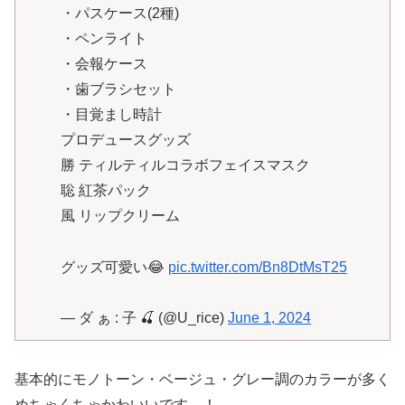
・パスケース(2種)
・ペンライト
・会報ケース
・歯ブラシセット
・目覚まし時計
プロデュースグッズ
勝 ティルティルコラボフェイスマスク
聡 紅茶パック
風 リップクリーム
グッズ可愛い😂
pic.twitter.com/Bn8DtMsT25
— ダ ぁ : 子 🍒 (@U_rice)
June 1, 2024
基本的にモノトーン・ベージュ・グレー調のカラーが多く
めちゃくちゃかわいいです…！